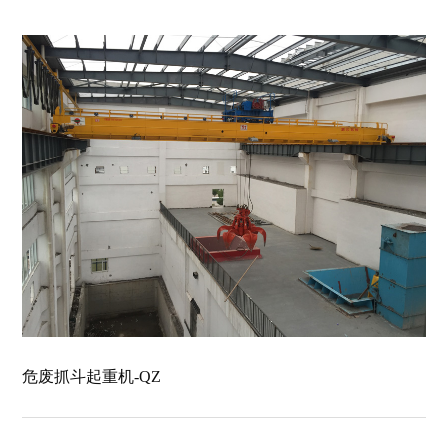
危废抓斗起重机-QZ