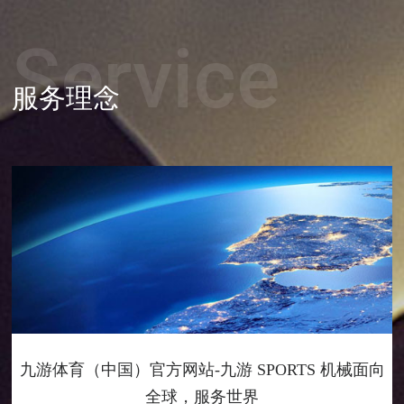
Service
服务理念
九游体育（中国）官方网站-九游 SPORTS 机械面向
全球，服务世界