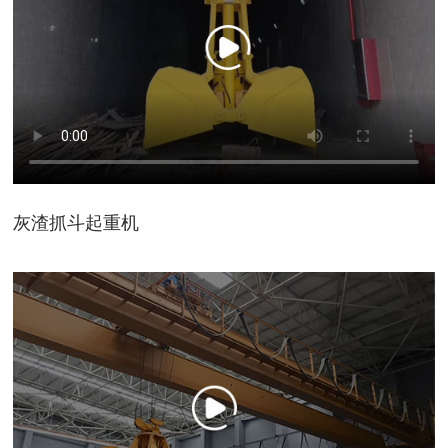
灰渣抓斗起重机