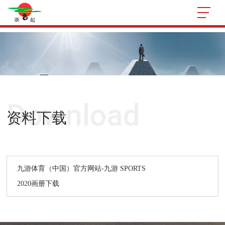
九游体育（中国）官方网站
Download
资料下载
九游体育（中国）官方网站-九游 SPORTS
2020画册下载