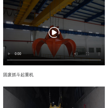
固废抓斗起重机