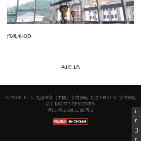
汽机吊-QD
共
1
页
1
条
COPYRIGHT ©
九游体育（中国）官方网站-九游 SPORTS -官方网站
ALL RIGHTS RESERVED.
浙ICP备2020032485号-2