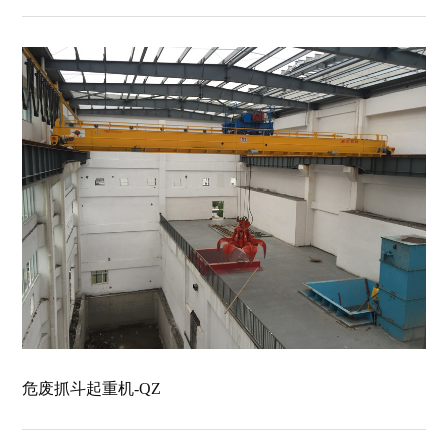
危废抓斗起重机-QZ