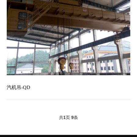
汽机吊-QD
共
1
页
9
条